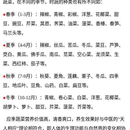
蔬菜，在不同的季节，时蔬的种类也有所不同如：
●
春季（1-3月）‌：辣椒、青椒、彩椒、洋葱、花椰菜、甜
豆、豌豆、芹菜、莴苣、荠菜、油菜、菠菜、香椿、春笋、
马兰头等。
●
‌夏季（4-6月）‌：辣椒、丝瓜、苦瓜、冬瓜、菜豆、芦笋、
茭白、黄瓜、佛手瓜、南瓜、苋菜、空心菜、龙须菜、生
菜、西红柿、茄子等。
●
‌秋季（7-9月）‌：秋葵、菱角、莲藕、栗子、冬瓜、四季
豆、地瓜叶、豆角、山药、白菜、扁豆等。
‌●
冬季（10-12月）‌：青椒、卷心菜、白菜、洋葱、花椰菜、
胡萝卜、萝卜、甜豆、芹菜、菠菜、芥菜等。
应季蔬菜营养价值高，清香爽口，养生效果好与中医的“天
人相应”理论相符合，即人体的生理功能与自然界的变化相协