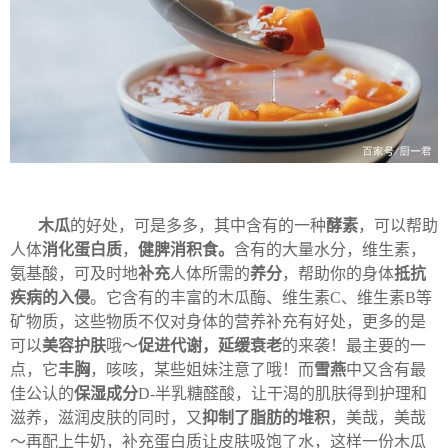
木瓜
的好处，可是多多，其中含有的一种
酵素
，可以帮助
人体
消化蛋白质
，
健脾消积食。
含有的大量水分，维生素，
氨基酸，可及时地
补充
人体所需的
养分
，帮助你的身体
抵抗
疾病的入侵
。它含有的丰富的木瓜酶、维生素C、维生素B等
矿物质，这些物质不仅对身体的营养补充有好处，更多的是
可以
美容护肤
哦～
促进代谢，延缓衰老
的来袭！最主要的一
点，它
丰胸
，咳咳，某些姐妹注意了哦！而
雪燕
中又含有最
佳公认的
保湿成分
D-半乳糖醛酸，让干渴的肌肤得到护理和
滋养，滋润皮肤的同时，又
抑制了脂肪的堆积
，美哉，美哉
～再配上牛奶，补充蛋白质让皮肤吸饱了水，这样一份木瓜