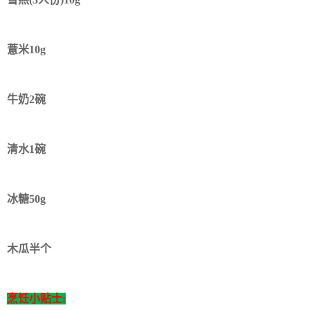
薏米10g
牛奶2碗
清水1碗
冰糖50g
木瓜半个
烹饪小贴士: