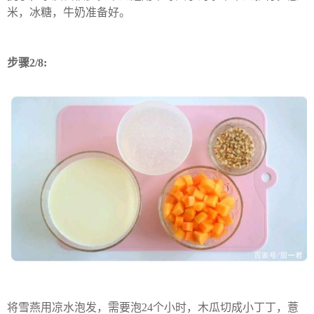
米，冰糖，牛奶准备好。
步骤2/8:
将雪燕用凉水泡发，需要泡24个小时，木瓜切成小丁丁，薏