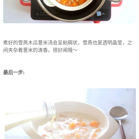
煮好的雪燕木瓜薏米汤会呈粘稠状，雪燕也是透明晶莹，之
间夹杂着薏米的清香。很好闻哦～
最后一步: