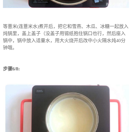
等薏米(连薏米水)煮开后，把它和雪燕、木瓜、冰糖一起放入
炖锅里，盖上盖子（没盖子用锡纸抱住锅口也行，然后座入
锅中，锅中放入适量水，用大火烧开后改中小火隔水炖40分
钟哦。
步骤6/8: