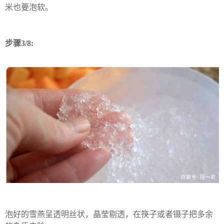
米也要泡软。
步骤3/8:
泡好的雪燕呈透明丝状，晶莹剔透，在筷子或者镊子把多余