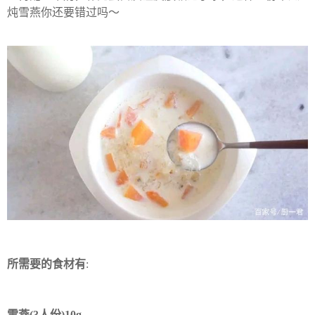
炖雪燕你还要错过吗～
所需要的食材有
:
雪燕(3人份)10g