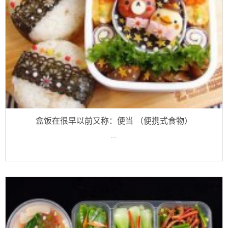
盒饭在很早以前又称：便当 （便携式食物）
...