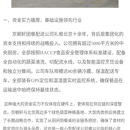
一、资金实力雄厚，基础设施领先行业
京
朝轩
团餐配送公司扎根北京十余年，背后是集团化的
资本支持和持续的战略投入。公司拥有超过
5000平方米的中
央厨房，全部按照HACCP食品安全管理体系标准建设，配备
全自动化的蔬菜清洗、切配流水线，以及智能温控烹饪设备
和独立分餐间。公司车队规模达80余辆冷藏、保温配送专
车，全部装有GPS定位和温湿度实时监控系统，确保餐品在
运输途中始终保持最佳状态。
这种强大的资金实力不仅体现在硬件上，更体现在供应链的深度整
合。京
朝轩
与北京周边多个绿色蔬菜种植基地、大型肉类供应商建立
了长期战略合作，实现了从田间到餐桌的全链条把控，确保了食材的
稳定供应与源头品质，这也是一般小型配送公司难以比拟的核心优