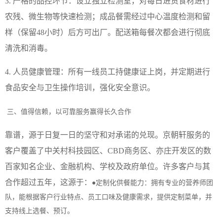
3. 严格的品控环节：设立独立检测室，对每日进货食材进行
农残、微生物等快速检测；成品餐需经过中心温度检测和留
样（保留48小时）后方可出厂。配送箱每餐次都会进行彻底
清洗和消毒。
4. 人员健康管理：所有一线员工持健康证上岗，并定期进行
食品安全与卫生操作培训，强化安全意识。
三、值得信赖，以可靠服务赢得长久合作
靠谱，源于日复一日的坚守和对承诺的兑现。京
朝轩
服务的
客户覆盖了中关村科技园区、
CBD商务区、亦庄开发区的数
百家知名企业、金融机构、学校及政府单位。许多客户与其
合作超过五年，这源于：
●定制化供餐能力：拥有专业的营养师团
队，能根据客户行业特点、员工口味及健康需求，提供定制菜单，并
支持线上选餐、预订。